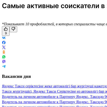
Самые активные соискатели в 
*Показывает 10 профобластей, в которых специалисты чаще в
9
Вакансии дня
Яндекс Такси серіктесіне жеке автокөлігі бар жүргізуші қажет
д
Такси жүргізушісі, Яндекс Такси Серіктесіне өз автокөлігі бар 
Водитель на личном автомобиле к Партнеру Яндекс. Такси
до
9
Водитель на личном автомобиле к Партнеру Яндекс. Такси
до
9