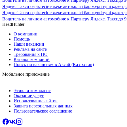
Водитель на личном автомобиле к Партнеру Яндекс. Такси
до
9
Яндекс Такси серіктесіне жеке автокөлігі бар жүргізуші қажет
д
Яндекс Такси серіктесіне жеке автокөлігі бар жүргізуші қажет
д
Водитель на личном автомобиле к Партнеру Яндекс. Такси
до
9
HeadHunter
О компании
Помощь
Наши вакансии
Реклама на сайте
Требования к ПО
Каталог компаний
Поиск по вакансиям в Аксай (Казахстан)
Мобильное приложение
Этика и комплаенс
Оказание услуг
Использование сайтов
Защита персональных данных
Пользовательское соглашение