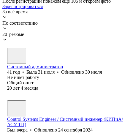
После регистрации покажем ещё 105 и откроем фото
Зарегистрироваться
За всё время
По соответствию
20 резюме
Системный администратор
41
год
•
Была
31 июля
•
Обновлено
30 июля
Не ищет работу
Общий опыт
20
лет
4
месяца
Control Systems Engineer / Системный инженер (КИПиА/
АСУ ТП)
Был
вчера
•
Обновлено
24 сентября 2024