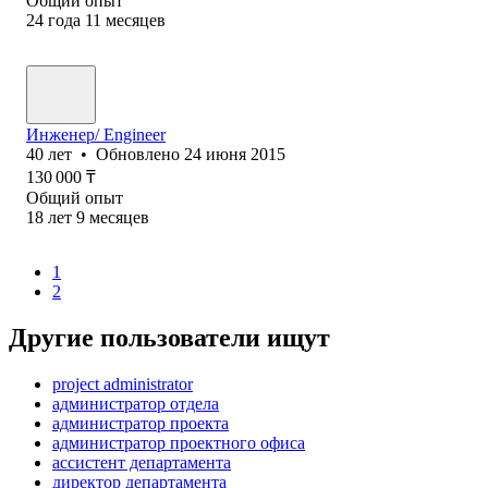
Общий опыт
24
года
11
месяцев
Инженер/ Engineer
40
лет
•
Обновлено
24 июня 2015
130 000
₸
Общий опыт
18
лет
9
месяцев
1
2
Другие пользователи ищут
project administrator
администратор отдела
администратор проекта
администратор проектного офиса
ассистент департамента
директор департамента