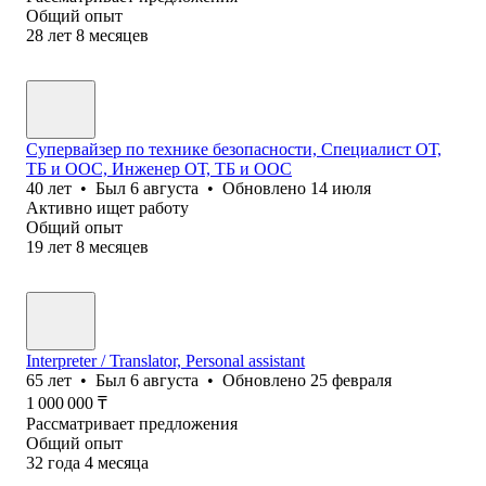
Общий опыт
28
лет
8
месяцев
Супервайзер по технике безопасности, Специалист ОТ,
ТБ и ООС, Инженер ОТ, ТБ и ООС
40
лет
•
Был
6 августа
•
Обновлено
14 июля
Активно ищет работу
Общий опыт
19
лет
8
месяцев
Interpreter / Translator, Personal assistant
65
лет
•
Был
6 августа
•
Обновлено
25 февраля
1 000 000
₸
Рассматривает предложения
Общий опыт
32
года
4
месяца