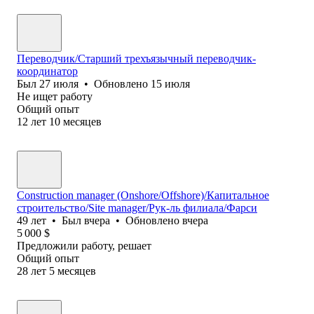
Переводчик/Старший трехъязычный переводчик-
координатор
Был
27 июля
•
Обновлено
15 июля
Не ищет работу
Общий опыт
12
лет
10
месяцев
Construction manager (Onshore/Offshore)/Капитальное
строительство/Site manager/Рук-ль филиала/Фарси
49
лет
•
Был
вчера
•
Обновлено
вчера
5 000
$
Предложили работу, решает
Общий опыт
28
лет
5
месяцев