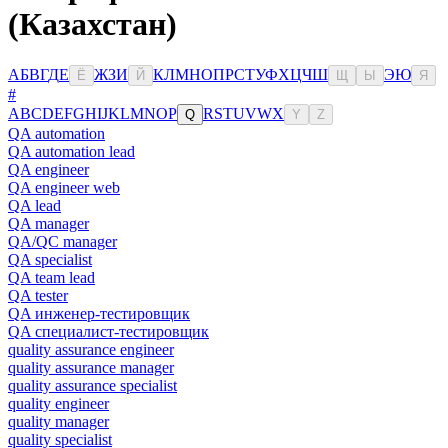
(Казахстан)
А
Б
В
Г
Д
Е
Ж
З
И
К
Л
М
Н
О
П
Р
С
Т
У
Ф
Х
Ц
Ч
Ш
Э
Ю
Ё
Й
Щ
Ы
Я
#
A
B
C
D
E
F
G
H
I
J
K
L
M
N
O
P
R
S
T
U
V
W
X
Q
Y
Z
QA automation
QA automation lead
QA engineer
QA engineer web
QA lead
QA manager
QA/QC manager
QA specialist
QA team lead
QA tester
QA инженер-тестировщик
QA специалист-тестировщик
quality assurance engineer
quality assurance manager
quality assurance specialist
quality engineer
quality manager
quality specialist