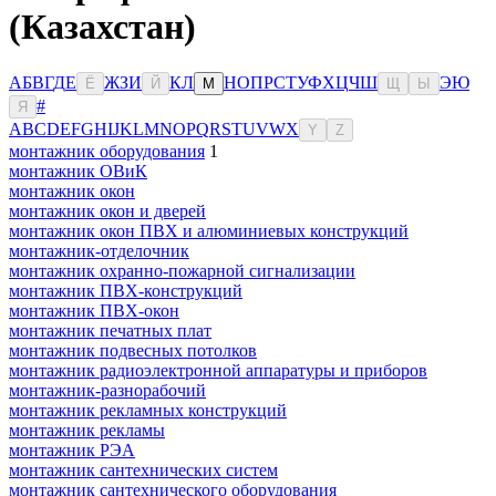
(Казахстан)
А
Б
В
Г
Д
Е
Ж
З
И
К
Л
Н
О
П
Р
С
Т
У
Ф
Х
Ц
Ч
Ш
Э
Ю
Ё
Й
М
Щ
Ы
#
Я
A
B
C
D
E
F
G
H
I
J
K
L
M
N
O
P
Q
R
S
T
U
V
W
X
Y
Z
монтажник оборудования
1
монтажник ОВиК
монтажник окон
монтажник окон и дверей
монтажник окон ПВХ и алюминиевых конструкций
монтажник-отделочник
монтажник охранно-пожарной сигнализации
монтажник ПВХ-конструкций
монтажник ПВХ-окон
монтажник печатных плат
монтажник подвесных потолков
монтажник радиоэлектронной аппаратуры и приборов
монтажник-разнорабочий
монтажник рекламных конструкций
монтажник рекламы
монтажник РЭА
монтажник сантехнических систем
монтажник сантехнического оборудования