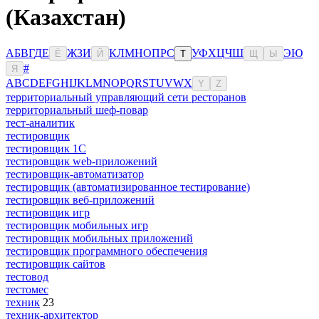
(Казахстан)
А
Б
В
Г
Д
Е
Ж
З
И
К
Л
М
Н
О
П
Р
С
У
Ф
Х
Ц
Ч
Ш
Э
Ю
Ё
Й
Т
Щ
Ы
#
Я
A
B
C
D
E
F
G
H
I
J
K
L
M
N
O
P
Q
R
S
T
U
V
W
X
Y
Z
территориальный управляющий сети ресторанов
территориальный шеф-повар
тест-аналитик
тестировщик
тестировщик 1С
тестировщик web-приложений
тестировщик-автоматизатор
тестировщик (автоматизированное тестирование)
тестировщик веб-приложений
тестировщик игр
тестировщик мобильных игр
тестировщик мобильных приложений
тестировщик программного обеспечения
тестировщик сайтов
тестовод
тестомес
техник
23
техник-архитектор