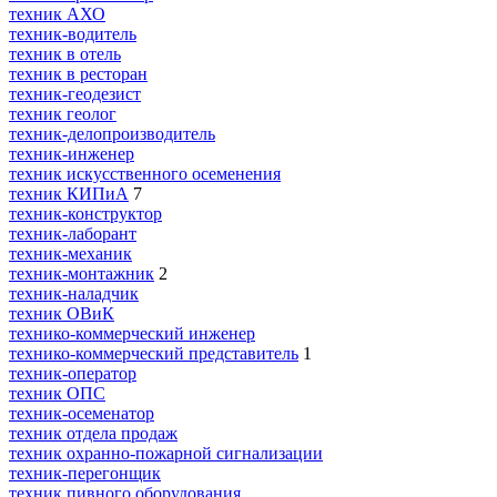
техник АХО
техник-водитель
техник в отель
техник в ресторан
техник-геодезист
техник геолог
техник-делопроизводитель
техник-инженер
техник искусственного осеменения
техник КИПиА
7
техник-конструктор
техник-лаборант
техник-механик
техник-монтажник
2
техник-наладчик
техник ОВиК
технико-коммерческий инженер
технико-коммерческий представитель
1
техник-оператор
техник ОПС
техник-осеменатор
техник отдела продаж
техник охранно-пожарной сигнализации
техник-перегонщик
техник пивного оборудования